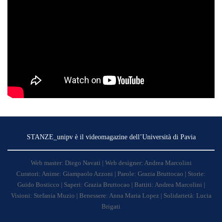
STANZE_unipv è il videomagazine dell’Università di Pavia
Web master: Diego Navati | Web designer: Andrea Marcolini
Curatori: Anime: Giampaolo Azzoni | Parole: Grazia Bruttocao | Storie:
Guido Bosticco | Saperi: Grazia Bruttocao | Battiti: Andrea Marcolini |
Visioni: Stefania Muzio | Benessere: Anna Maria Lopez | Solidarietà: Lucia
Brigati