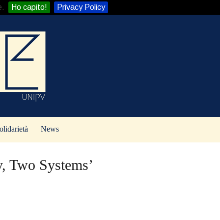
e.
Ho capito!
Privacy Policy
olidarietà
News
y, Two Systems’