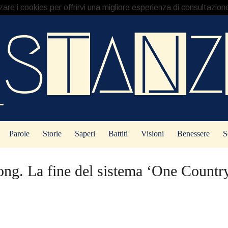
re i cookies per offrirvi una migliore esperienza di consultazion
Parole
Storie
Saperi
Battiti
Visioni
Benessere
S
ng. La fine del sistema ‘One Countr