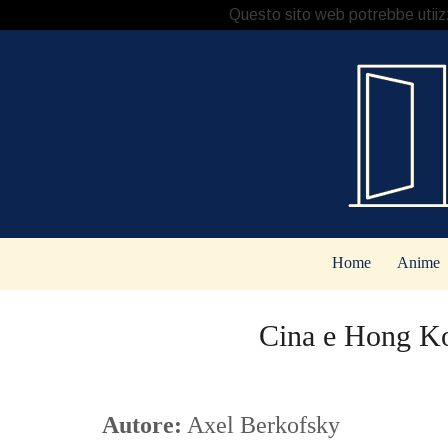
Questo sito web potrebbe utiizza
Home
Anime
Cina e Hong Ko
Autore:
Axel Berkofsky