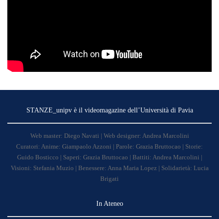
STANZE_unipv è il videomagazine dell’Università di Pavia
Web master: Diego Navati | Web designer: Andrea Marcolini
Curatori: Anime: Giampaolo Azzoni | Parole: Grazia Bruttocao | Storie:
Guido Bosticco | Saperi: Grazia Bruttocao | Battiti: Andrea Marcolini |
Visioni: Stefania Muzio | Benessere: Anna Maria Lopez | Solidarietà: Lucia
Brigati
In Ateneo